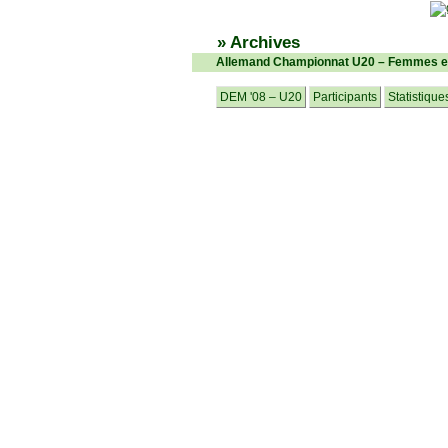
» Archives
Allemand Championnat U20 – Femmes e
DEM '08 – U20
Participants
Statistique