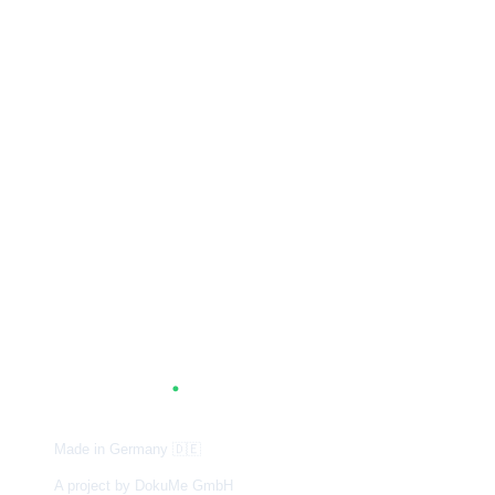
A
G
.
TUM
Made in Germany
🇩🇪
A project by DokuMe GmbH