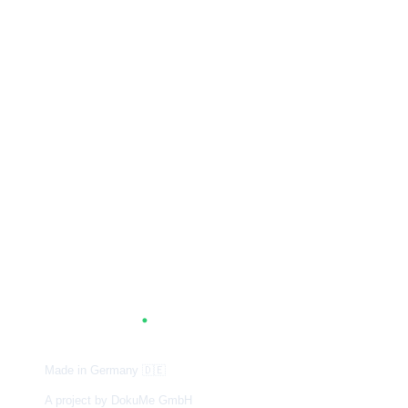
A
G
.
TUM
Made in Germany
🇩🇪
A project by DokuMe GmbH