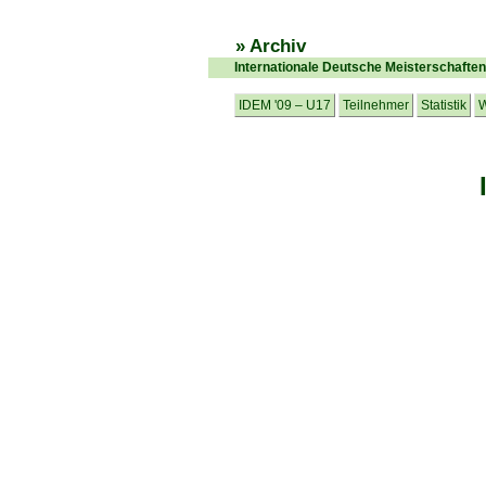
» Archiv
Internationale Deutsche Meisterschafte
IDEM '09 – U17
Teilnehmer
Statistik
W