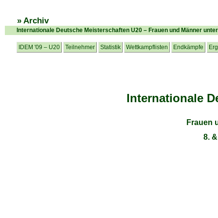
» Archiv
Internationale Deutsche Meisterschaften U20 – Frauen und Männer unter
IDEM '09 – U20
Teilnehmer
Statistik
Wettkampflisten
Endkämpfe
Erg
Internationale 
Frauen 
8. 