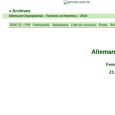
» Archives
Allemand Championnat – Femmes et Hommes – 2010
DEM '10 – F/M
Participants
Statistiques
Liste de concours
Finale
Rés
Allema
Fem
23.