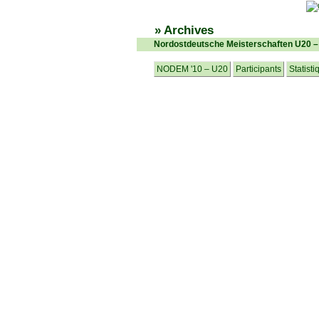
» Archives
Nordostdeutsche Meisterschaften U20 
NODEM '10 – U20
Participants
Statisti