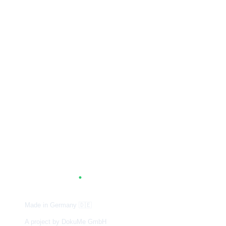
A
G
.
TUM
Made in Germany
🇩🇪
A project by DokuMe GmbH