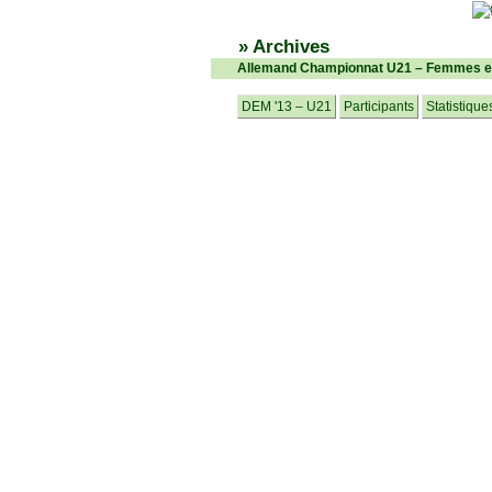
» Archives
Allemand Championnat U21 – Femmes e
DEM '13 – U21
Participants
Statistique