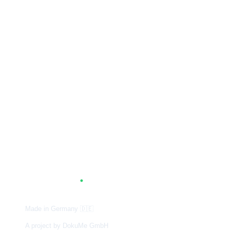
A
G
.
TUM
Made in Germany
🇩🇪
A project by DokuMe GmbH