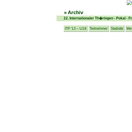
» Archiv
22. Internationaler Th�ringen - Pokal - 
ITP '13 – U18
Teilnehmer
Statistik
Wet