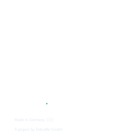
A
G
.
TUM
Made in Germany
🇩🇪
A project by DokuMe GmbH