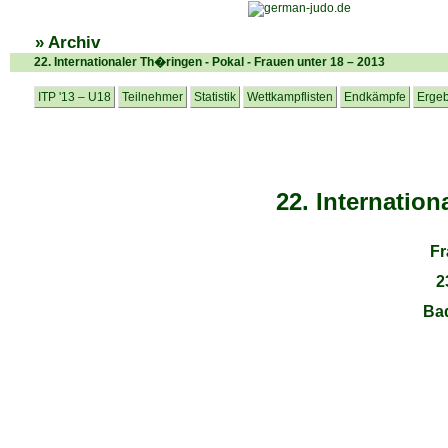
» Archiv
22. Internationaler Th�ringen - Pokal - Frauen unter 18 – 2013
ITP '13 – U18
Teilnehmer
Statistik
Wettkampflisten
Endkämpfe
Ergeb
22. Internatio
Fr
2
Ba