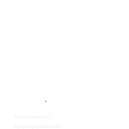
A
G
.
TUM
Made in Germany
🇩🇪
A project by DokuMe GmbH