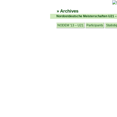
» Archives
Nordostdeutsche Meisterschaften U21 
NODEM '13 – U21
Participants
Statisti