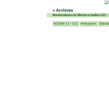
» Archives
Nordostdeutsche Meisterschaften U21 
NODEM '13 – U21
Participants
Statisti