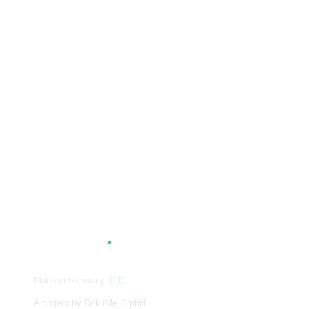
A
G
.
TUM
Made in Germany
🇩🇪
A project by DokuMe GmbH