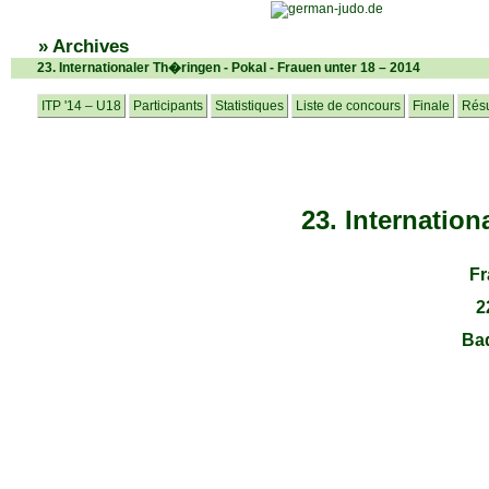
» Archives
23. Internationaler Th�ringen - Pokal - Frauen unter 18 – 2014
ITP '14 – U18
Participants
Statistiques
Liste de concours
Finale
Résu
23. Internatio
Fr
2
Ba