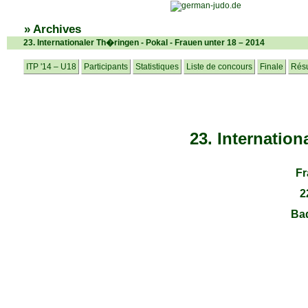
» Archives
23. Internationaler Th�ringen - Pokal - Frauen unter 18 – 2014
ITP '14 – U18
Participants
Statistiques
Liste de concours
Finale
Résu
23. Internatio
Fr
2
Ba