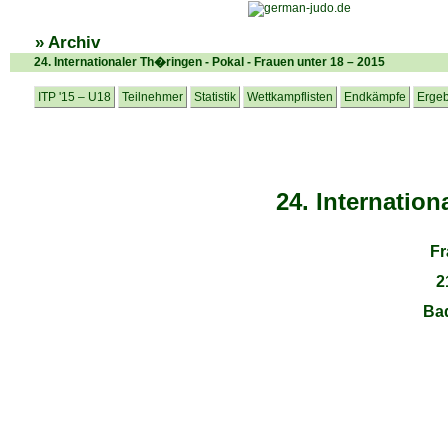
» Archiv
24. Internationaler Th�ringen - Pokal - Frauen unter 18 – 2015
ITP '15 – U18
Teilnehmer
Statistik
Wettkampflisten
Endkämpfe
Ergeb
24. Internatio
Fr
2
Ba