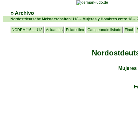
» Archivo
Nordostdeutsche Meisterschaften U18 – Mujeres y Hombres entre 18 – 
NODEM '16 – U18
Actuantes
Estadística
Campeonato listado
Final
Nordostdeuts
Mujeres
F