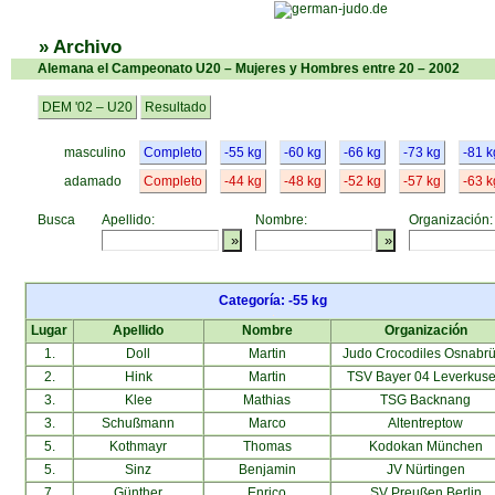
» Archivo
Alemana el Campeonato U20 – Mujeres y Hombres entre 20 – 2002
DEM '02 – U20
Resultado
masculino
Completo
-55 kg
-60 kg
-66 kg
-73 kg
-81 k
adamado
Completo
-44 kg
-48 kg
-52 kg
-57 kg
-63 k
Busca
Apellido:
Nombre:
Organización:
Categoría: -55 kg
Lugar
Apellido
Nombre
Organización
1.
Doll
Martin
Judo Crocodiles Osnabr
2.
Hink
Martin
TSV Bayer 04 Leverkus
3.
Klee
Mathias
TSG Backnang
3.
Schußmann
Marco
Altentreptow
5.
Kothmayr
Thomas
Kodokan München
5.
Sinz
Benjamin
JV Nürtingen
7.
Günther
Enrico
SV Preußen Berlin