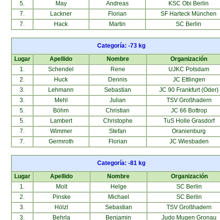
5.
May
Andreas
KSC Obi Berlin
7.
Lackner
Florian
SF Harteck München
7.
Hack
Martin
SC Berlin
Categoría: -73 kg
Lugar
Apellido
Nombre
Organización
1.
Schendel
Rene
UJKC Potsdam
2.
Huck
Dennis
JC Ettlingen
3.
Lehmann
Sebastian
JC 90 Frankfurt (Oder)
3.
Mehl
Julian
TSV Großhadern
5.
Böhm
Christian
JC 66 Bottrop
5.
Lambert
Christophe
TuS Holle Grasdorf
7.
Wimmer
Stefan
Oranienburg
7.
Germroth
Florian
JC Wiesbaden
Categoría: -81 kg
Lugar
Apellido
Nombre
Organización
1.
Molt
Helge
SC Berlin
2.
Pinske
Michael
SC Berlin
3.
Hölzl
Sebastian
TSV Großhadern
3.
Behrla
Benjamin
Judo Mugen Gronau