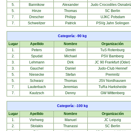
5.
Bannikow
Alexander
Judo Crocodiles Osnabr
5.
Hinze
Thomas
SC Berlin
7.
Drescher
Philipp
UJKC Potsdam
7.
Schweitzer
Patrick
PSVg Jahn Solingen
Categoría: -90 kg
Lugar
Apellido
Nombre
Organización
1.
Peters
Dimitri
TuS Rotenburg
2.
Spudat
Michael
PSV Bamberg
3.
Lehmann
Dirk
JC 90 Frankfurt (Oder)
3.
Gauchel
Daniel
Judo-Club Hennef
5.
Niesecke
Stefan
Premnitz
5.
Schwarz
Thomas
JSV Nordhausen
7.
Lauterbach
Jeremias
TuRa Harksheide
7.
Kautzsch
Denny
GW Wittenberg
Categoría: -100 kg
Lugar
Apellido
Nombre
Organización
1.
Viehweg
Manuel
JC Leipzig
2.
Stolakis
Thanassi
SC Berlin