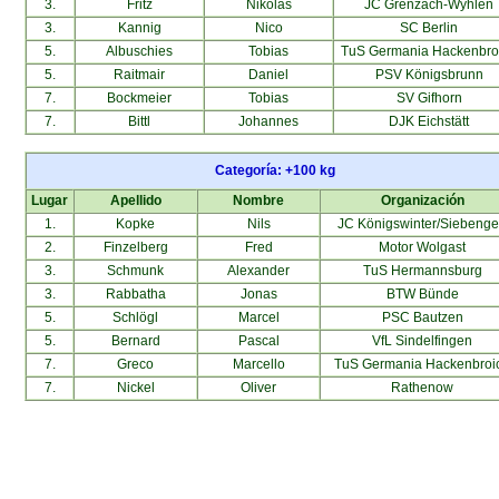
3.
Fritz
Nikolas
JC Grenzach-Wyhlen
3.
Kannig
Nico
SC Berlin
5.
Albuschies
Tobias
TuS Germania Hackenbro
5.
Raitmair
Daniel
PSV Königsbrunn
7.
Bockmeier
Tobias
SV Gifhorn
7.
Bittl
Johannes
DJK Eichstätt
Categoría: +100 kg
Lugar
Apellido
Nombre
Organización
1.
Kopke
Nils
JC Königswinter/Siebeng
2.
Finzelberg
Fred
Motor Wolgast
3.
Schmunk
Alexander
TuS Hermannsburg
3.
Rabbatha
Jonas
BTW Bünde
5.
Schlögl
Marcel
PSC Bautzen
5.
Bernard
Pascal
VfL Sindelfingen
7.
Greco
Marcello
TuS Germania Hackenbroi
7.
Nickel
Oliver
Rathenow