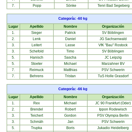
7.
Popp
Sönke
Tenri Bad Segeberg
Categoría: -60 kg
Lugar
Apellido
Nombre
Organización
1.
Sieger
Patrick
SV Böblingen
2.
Lenk
Daniel
JG Sachsenwald
3.
Leitert
Lasse
VfK "Bau" Rostock
3.
Schefold
Timo
SV Böblingen
5.
Hanisch
Sascha
JC Leipzig
5.
Stoeter
Michael
Marzahner BV
7.
Reimuck
Matthias
PSV Schwerin
7.
Behrens
Tristan
TuS Holle Grasdorf
Categoría: -66 kg
Lugar
Apellido
Nombre
Organización
1.
Rex
Michael
JC 90 Frankfurt (Oder)
2.
Brendel
Robert
Ippon Rodewisch
3.
Teichert
Gordon
PSV Olympia Berlin
3.
Schmäh
Jan
PSV Schwerin
5.
Trupka
Boris
Jukadio Heidelberg