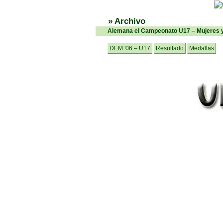
» Archivo
Alemana el Campeonato U17 – Mujeres y
DEM '06 – U17
Resultado
Medallas