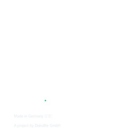
A
G
.
TUM
Made in Germany
🇩🇪
A project by DokuMe GmbH