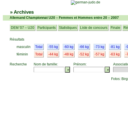
» Archives
Allemand Championnat U20 – Femmes et Hommes entre 20 – 2007
DEM '07 – U20
Participants
Statistiques
Liste de concours
Finale
Ré
Résultats
masculin
Total
-55 kg
-60 kg
-66 kg
-73 kg
-81 kg
-
féminin
Total
-44 kg
-48 kg
-52 kg
-57 kg
-63 kg
-
Recherche
Nom de famille:
Prénom:
Associati
Fotos: Birg