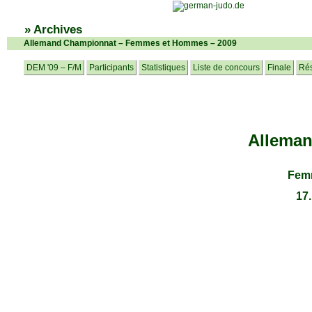
» Archives
Allemand Championnat – Femmes et Hommes – 2009
DEM '09 – F/M
Participants
Statistiques
Liste de concours
Finale
Rés
Allema
Fem
17.