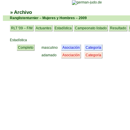
» Archivo
Ranglistenturnier – Mujeres y Hombres – 2009
RLT '09 – F/M
Actuantes
Estadística
Campeonato listado
Resultado
Estadística
Completo
masculino
Asociación
Categoría
adamado
Asociación
Categoría