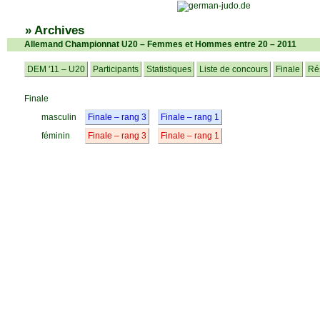
» Archives
Allemand Championnat U20 – Femmes et Hommes entre 20 – 2011
DEM '11 – U20
Participants
Statistiques
Liste de concours
Finale
Rés
Finale
masculin
Finale – rang 3
Finale – rang 1
féminin
Finale – rang 3
Finale – rang 1