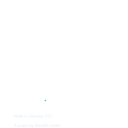
A
G
.
TUM
Made in Germany
🇩🇪
A project by DokuMe GmbH