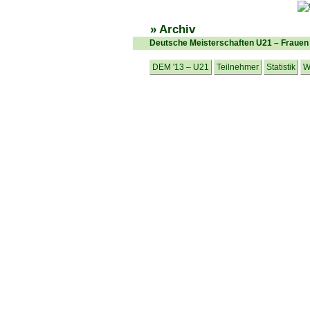
» Archiv
Deutsche Meisterschaften U21 – Frauen
DEM '13 – U21
Teilnehmer
Statistik
W