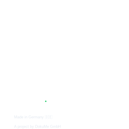
A
G
.
TUM
Made in Germany
🇩🇪
A project by DokuMe GmbH