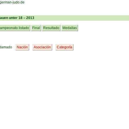
Frauen unter 18 – 2013
ampeonato listado
Final
Resultado
Medallas
damado
Nación
Asociación
Categoría