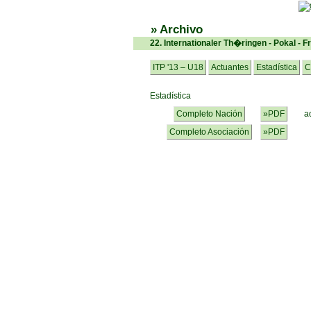
» Archivo
22. Internationaler Th�ringen - Pokal - 
ITP '13 – U18
Actuantes
Estadística
C
Estadística
Completo Nación
»PDF
a
Completo Asociación
»PDF