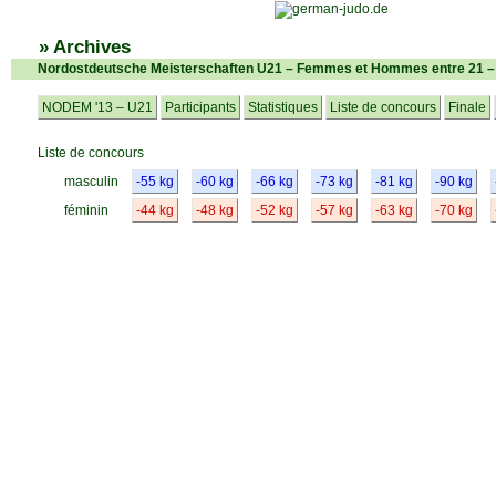
» Archives
Nordostdeutsche Meisterschaften U21 – Femmes et Hommes entre 21 –
NODEM '13 – U21
Participants
Statistiques
Liste de concours
Finale
Liste de concours
masculin
-55 kg
-60 kg
-66 kg
-73 kg
-81 kg
-90 kg
féminin
-44 kg
-48 kg
-52 kg
-57 kg
-63 kg
-70 kg