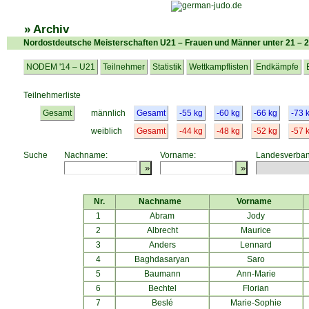
» Archiv
Nordostdeutsche Meisterschaften U21 – Frauen und Männer unter 21 – 
NODEM '14 – U21
Teilnehmer
Statistik
Wettkampflisten
Endkämpfe
Teilnehmerliste
Gesamt
männlich
Gesamt
-55 kg
-60 kg
-66 kg
-73 
weiblich
Gesamt
-44 kg
-48 kg
-52 kg
-57 
Suche
Nachname:
Vorname:
Landesverban
Nr.
Nachname
Vorname
1
Abram
Jody
2
Albrecht
Maurice
3
Anders
Lennard
4
Baghdasaryan
Saro
5
Baumann
Ann-Marie
6
Bechtel
Florian
7
Beslé
Marie-Sophie