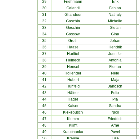
29
Friehmann
Erik
30
Galandi
Fabian
31
Ghandour
Nathaly
32
Goschin
Michelle
33
Goschin
Stefan
34
Gossow
Gina
35
Groth
Johan
36
Haase
Hendrik
37
Hartfiel
Jennifer
38
Heineck
Antonia
39
Hensel
Florian
40
Hollender
Nele
41
Hubert
Maja
42
Hunfeld
Janosch
43
Häfner
Felix
44
Häger
Pia
45
Kaiser
Sandra
46
Kiekebusch
Nico
47
Klemm
Friedrich
48
Klimt
Arne
49
Krauchanka
Pavel
50
Krause
Lisa