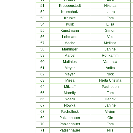
51
Kroppenstedt
Nikolas
52
Krumpholz
Laura
53
Krupke
Tom
54
Kulik
Elisa
55
Kunstmann
Simon
56
Lehmann
Vito
57
Mache
Melissa
58
Maninger
Janine
59
Marcel
Rohkamm
60
Matthies
Vanessa
61
Meyer
Anika
62
Meyer
Nick
63
Mirea
Herta Cristina
64
Mitzlaff
Paul-Leon
65
Morelly
Tom
66
Noack
Henrik
67
Nowka
Janine
68
Pacholleck
Vivien
69
Patzenhauer
Ole
70
Patzenhauer
Tom
71
Patzenhauer
Nils