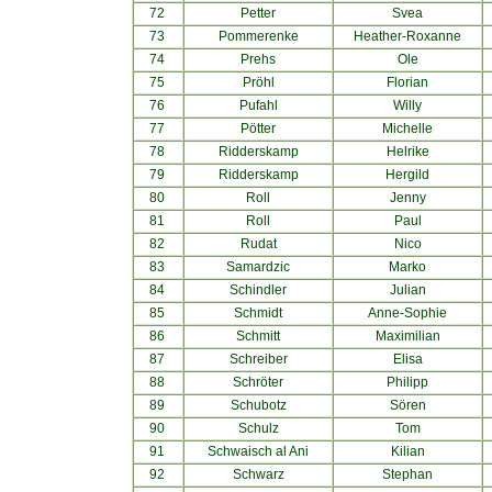
72
Petter
Svea
73
Pommerenke
Heather-Roxanne
74
Prehs
Ole
75
Pröhl
Florian
76
Pufahl
Willy
77
Pötter
Michelle
78
Ridderskamp
Helrike
79
Ridderskamp
Hergild
80
Roll
Jenny
81
Roll
Paul
82
Rudat
Nico
83
Samardzic
Marko
84
Schindler
Julian
85
Schmidt
Anne-Sophie
86
Schmitt
Maximilian
87
Schreiber
Elisa
88
Schröter
Philipp
89
Schubotz
Sören
90
Schulz
Tom
91
Schwaisch al Ani
Kilian
92
Schwarz
Stephan