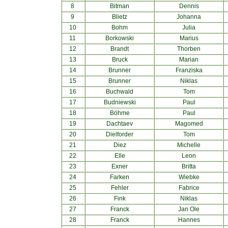
8
Bitman
Dennis
9
Blietz
Johanna
10
Bohm
Julia
11
Borkowski
Marius
12
Brandt
Thorben
13
Bruck
Marian
14
Brunner
Franziska
15
Brunner
Niklas
16
Buchwald
Tom
17
Budniewski
Paul
18
Böhme
Paul
19
Dachtaev
Magomed
20
Dielforder
Tom
21
Diez
Michelle
22
Elle
Leon
23
Exner
Britta
24
Farken
Wiebke
25
Fehler
Fabrice
26
Fink
Niklas
27
Franck
Jan Ole
28
Franck
Hannes