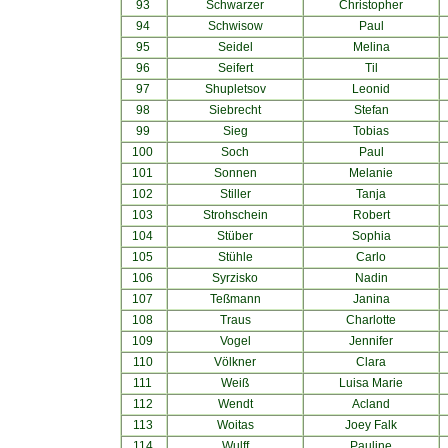
93
Schwarzer
Christopher
94
Schwisow
Paul
95
Seidel
Melina
96
Seifert
Til
97
Shupletsov
Leonid
98
Siebrecht
Stefan
99
Sieg
Tobias
100
Soch
Paul
101
Sonnen
Melanie
102
Stiller
Tanja
103
Strohschein
Robert
104
Stüber
Sophia
105
Stühle
Carlo
106
Syrzisko
Nadin
107
Teßmann
Janina
108
Traus
Charlotte
109
Vogel
Jennifer
110
Völkner
Clara
111
Weiß
Luisa Marie
112
Wendt
Acland
113
Woitas
Joey Falk
114
Wulff
Pauline