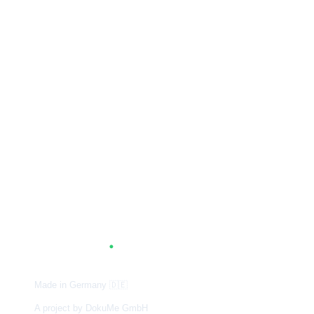
A
G
.
TUM
Made in Germany
🇩🇪
A project by DokuMe GmbH