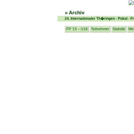
» Archiv
24. Internationaler Th�ringen - Pokal - 
ITP '15 – U18
Teilnehmer
Statistik
Wet