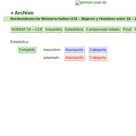
» Archivo
Nordostdeutsche Meisterschaften U18 – Mujeres y Hombres entre 18 – 
NODEM '16 – U18
Actuantes
Estadística
Campeonato listado
Final
Estadística
Completo
masculino
Asociación
Categoría
adamado
Asociación
Categoría