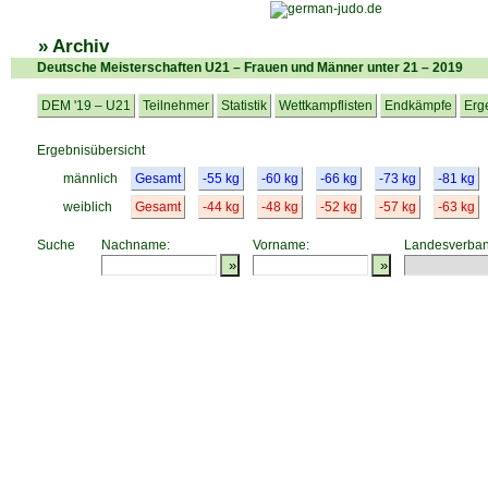
» Archiv
Deutsche Meisterschaften U21 – Frauen und Männer unter 21 – 2019
DEM '19 – U21
Teilnehmer
Statistik
Wettkampflisten
Endkämpfe
Erg
Ergebnisübersicht
männlich
Gesamt
-55 kg
-60 kg
-66 kg
-73 kg
-81 kg
weiblich
Gesamt
-44 kg
-48 kg
-52 kg
-57 kg
-63 kg
Suche
Nachname:
Vorname:
Landesverban