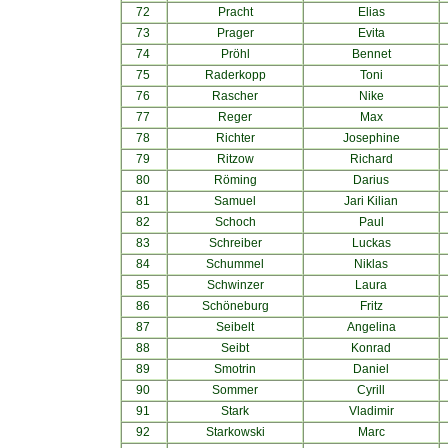
72
Pracht
Elias
73
Prager
Evita
74
Pröhl
Bennet
75
Raderkopp
Toni
76
Rascher
Nike
77
Reger
Max
78
Richter
Josephine
79
Ritzow
Richard
80
Röming
Darius
81
Samuel
Jari Kilian
82
Schoch
Paul
83
Schreiber
Luckas
84
Schummel
Niklas
85
Schwinzer
Laura
86
Schöneburg
Fritz
87
Seibelt
Angelina
88
Seibt
Konrad
89
Smotrin
Daniel
90
Sommer
Cyrill
91
Stark
Vladimir
92
Starkowski
Marc