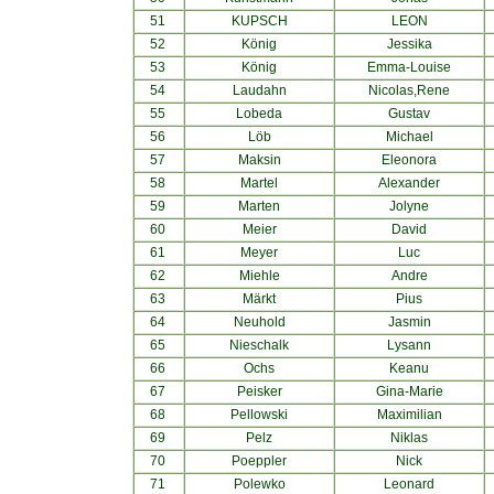
51
KUPSCH
LEON
52
König
Jessika
53
König
Emma-Louise
54
Laudahn
Nicolas,Rene
55
Lobeda
Gustav
56
Löb
Michael
57
Maksin
Eleonora
58
Martel
Alexander
59
Marten
Jolyne
60
Meier
David
61
Meyer
Luc
62
Miehle
Andre
63
Märkt
Pius
64
Neuhold
Jasmin
65
Nieschalk
Lysann
66
Ochs
Keanu
67
Peisker
Gina-Marie
68
Pellowski
Maximilian
69
Pelz
Niklas
70
Poeppler
Nick
71
Polewko
Leonard