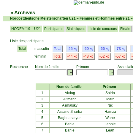
» Archives
Nordostdeutsche Meisterschaften U21 – Femmes et Hommes entre 21 –
NODEM '19 – U21
Participants
Statistiques
Liste de concours
Finale
Liste des participants
Total
masculin
Total
-55 kg
-60 kg
-66 kg
-73 kg
féminin
Total
-44 kg
-48 kg
-52 kg
-57 kg
Recherche
Nom de famille:
Prénom:
Associati
Nom de famille
Prénom
1
Akdag
Shirin
2
Altmann
Marc
3
Asmalsky
Nic
4
Assane Sharba
Hamza
5
Baghdasaryan
Wahe
6
Bahle
Leonie
7
Bahle
Leah