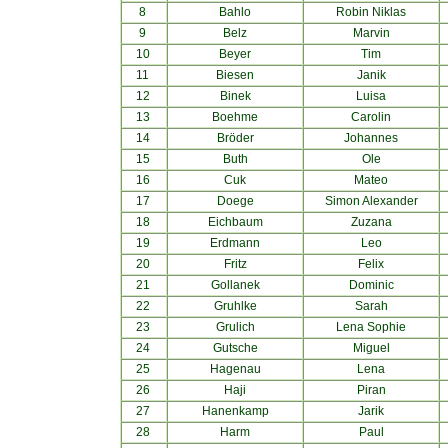
8
Bahlo
Robin Niklas
9
Belz
Marvin
10
Beyer
Tim
11
Biesen
Janik
12
Binek
Luisa
13
Boehme
Carolin
14
Bröder
Johannes
15
Buth
Ole
16
Cuk
Mateo
17
Doege
Simon Alexander
18
Eichbaum
Zuzana
19
Erdmann
Leo
20
Fritz
Felix
21
Gollanek
Dominic
22
Gruhlke
Sarah
23
Grulich
Lena Sophie
24
Gutsche
Miguel
25
Hagenau
Lena
26
Haji
Piran
27
Hanenkamp
Jarik
28
Harm
Paul