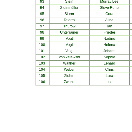
93
Stein
Murray Lee
94
Steinmüller
Steve Rene
95
Sturm
Cora
96
Taterra
Alina
97
Thurow
Jan
98
Unterrainer
Frieder
99
Vogt
Nadine
100
Vogt
Helena
101
Voigt
Johann
102
von Zelewski
Sophie
103
Walther
Lenard
104
Weber
Chris
105
Ziehm
Lara
106
Zwank
Lucas