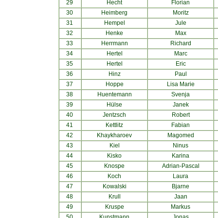
29
Hecht
Florian
30
Heimberg
Moritz
31
Hempel
Jule
32
Henke
Max
33
Herrmann
Richard
34
Hertel
Marc
35
Hertel
Eric
36
Hinz
Paul
37
Hoppe
Lisa Marie
38
Huentemann
Svenja
39
Hülse
Janek
40
Jentzsch
Robert
41
Kettlitz
Fabian
42
Khaykharoev
Magomed
43
Kiel
Ninus
44
Kisko
Karina
45
Knospe
Adrian-Pascal
46
Koch
Laura
47
Kowalski
Bjarne
48
Krull
Jaan
49
Kruspe
Markus
50
Kunstmann
Jonas