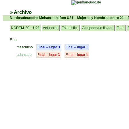
» Archivo
Nordostdeutsche Meisterschaften U21 – Mujeres y Hombres entre 21 – 
NODEM '20 – U21
Actuantes
Estadística
Campeonato listado
Final
Final
masculino
Final – lugar 3
Final – lugar 1
adamado
Final – lugar 3
Final – lugar 1