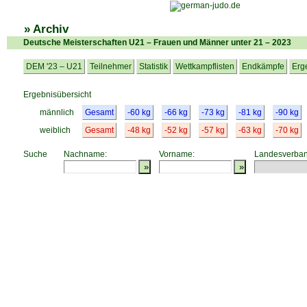
» Archiv
Deutsche Meisterschaften U21 – Frauen und Männer unter 21 – 2023
DEM '23 – U21
Teilnehmer
Statistik
Wettkampflisten
Endkämpfe
Erg
Ergebnisübersicht
männlich
Gesamt
-60 kg
-66 kg
-73 kg
-81 kg
-90 kg
weiblich
Gesamt
-48 kg
-52 kg
-57 kg
-63 kg
-70 kg
Suche
Nachname:
Vorname:
Landesverban