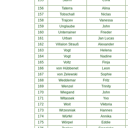
155
Sturm
Cora
156
Taterra
Alina
157
Tobschall
Niclas
158
Trajcev
Vanessa
159
Unglaube
John
160
Unterrainer
Frieder
161
Urban
Jan Lucas
162
Villalon Strauß
Alexander
163
Vogt
Helena
164
Vogt
Nadine
165
Voltz
Finja
166
von Hübbenet
Leon
167
von Zelewski
Sophie
168
Weddemar
Fritz
169
Wenzel
Trinity
170
Wiegand
John
171
Witassek
Yvo
172
Woit
Viktoria
173
Wrzesniak
Hannes
174
Würfel
Annika
175
Wörpel
Eddie