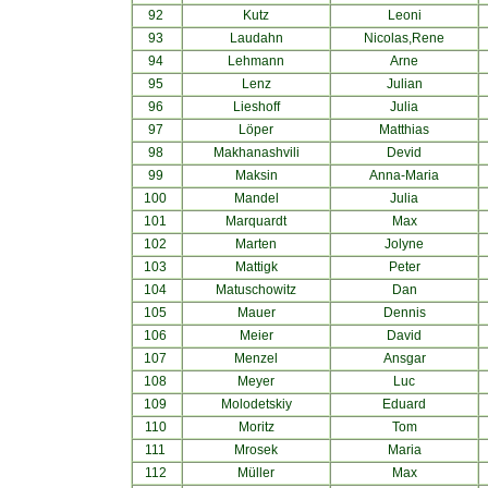
92
Kutz
Leoni
93
Laudahn
Nicolas,Rene
94
Lehmann
Arne
95
Lenz
Julian
96
Lieshoff
Julia
97
Löper
Matthias
98
Makhanashvili
Devid
99
Maksin
Anna-Maria
100
Mandel
Julia
101
Marquardt
Max
102
Marten
Jolyne
103
Mattigk
Peter
104
Matuschowitz
Dan
105
Mauer
Dennis
106
Meier
David
107
Menzel
Ansgar
108
Meyer
Luc
109
Molodetskiy
Eduard
110
Moritz
Tom
111
Mrosek
Maria
112
Müller
Max