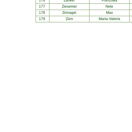
176
Zanker
Franziska
177
Ziesemer
Nele
178
Zinnagel
Max
179
Zürn
Maria-Valeria