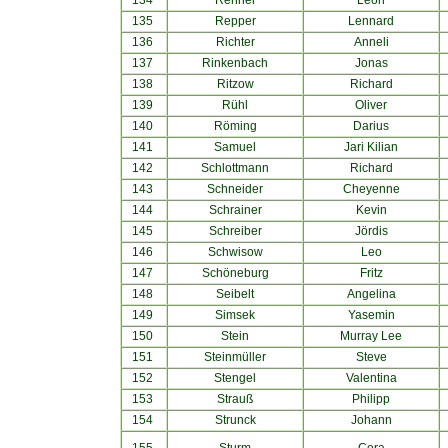
134
Renner
Leon
135
Repper
Lennard
136
Richter
Anneli
137
Rinkenbach
Jonas
138
Ritzow
Richard
139
Rühl
Oliver
140
Röming
Darius
141
Samuel
Jari Kilian
142
Schlottmann
Richard
143
Schneider
Cheyenne
144
Schrainer
Kevin
145
Schreiber
Jördis
146
Schwisow
Leo
147
Schöneburg
Fritz
148
Seibelt
Angelina
149
Simsek
Yasemin
150
Stein
Murray Lee
151
Steinmüller
Steve
152
Stengel
Valentina
153
Strauß
Philipp
154
Strunck
Johann