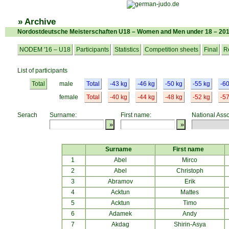
» Archive
Nordostdeutsche Meisterschaften U18 – Women and Men under 18 – 20
NODEM '16 – U18
Participants
Statistics
Competition sheets
Final
R
List of participants
Total
male
Total
-43 kg
-46 kg
-50 kg
-55 kg
-60
female
Total
-40 kg
-44 kg
-48 kg
-52 kg
-57
Serach
Surname:
First name:
National Asso
Surname
First name
1
Abel
Mirco
2
Abel
Christoph
3
Abramov
Erik
4
Acktun
Mattes
5
Acktun
Timo
6
Adamek
Andy
7
Akdag
Shirin-Asya