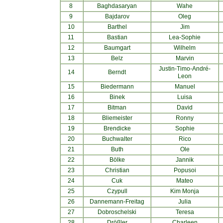
8
Baghdasaryan
Wahe
9
Bajdarov
Oleg
10
Barthel
Jim
11
Bastian
Lea-Sophie
12
Baumgart
Wilhelm
13
Belz
Marvin
Justin-Timo-André-
14
Berndt
Leon
15
Biedermann
Manuel
16
Binek
Luisa
17
Bitman
David
18
Bliemeister
Ronny
19
Brendicke
Sophie
20
Buchwalter
Rico
21
Buth
Ole
22
Bölke
Jannik
23
Christian
Popusoi
24
Cuk
Mateo
25
Czypull
Kim Monja
26
Dannemann-Freitag
Julia
27
Dobroschelski
Teresa
28
Drößler
Charleen