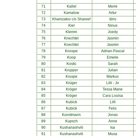
71
Kallet
Merle
72
Kamalow
Artur
73
Khamzatov c/o Shareef
Idris
74
Kiel
Ninus
75
Klemm
Joedy
76
Knechtel
Jasmin
77
Knechtel
Jasmin
78
Knospe
Adrian-Pascal
79
Koop
Emelie
80
Kostic
Sarah
81
Krupper
Julian
82
Kruspe
Markus
83
Krüger
Lilli - Jo
84
Kröger
Tessa Marie
85
Kröger
Cara Louisa
86
Kubick
Lilli
87
Kubick
Felix
88
Kunstmann
Jonas
89
Kupsch
Anne
90
Kushanashvili
Isa
91
Kushanashvili
Musa