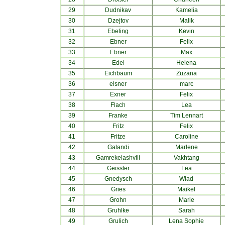
29
Dudnikav
Kamelia
30
Dzejtov
Malik
31
Ebeling
Kevin
32
Ebner
Felix
33
Ebner
Max
34
Edel
Helena
35
Eichbaum
Zuzana
36
elsner
marc
37
Exner
Felix
38
Flach
Lea
39
Franke
Tim Lennart
40
Fritz
Felix
41
Fritze
Caroline
42
Galandi
Marlene
43
Gamrekelashvili
Vakhtang
44
Geissler
Lea
45
Gnedysch
Wlad
46
Gries
Maikel
47
Grohn
Marie
48
Gruhlke
Sarah
49
Grulich
Lena Sophie