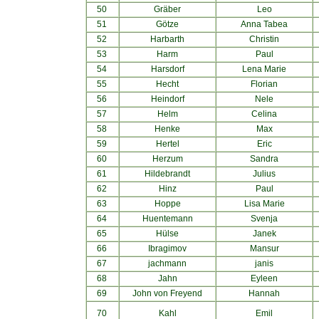
50
Gräber
Leo
51
Götze
Anna Tabea
52
Harbarth
Christin
53
Harm
Paul
54
Harsdorf
Lena Marie
55
Hecht
Florian
56
Heindorf
Nele
57
Helm
Celina
58
Henke
Max
59
Hertel
Eric
60
Herzum
Sandra
61
Hildebrandt
Julius
62
Hinz
Paul
63
Hoppe
Lisa Marie
64
Huentemann
Svenja
65
Hülse
Janek
66
Ibragimov
Mansur
67
jachmann
janis
68
Jahn
Eyleen
69
John von Freyend
Hannah
70
Kahl
Emil