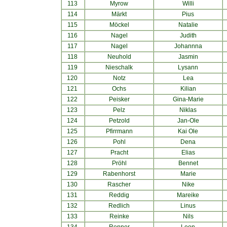
113
Myrow
Willi
114
Märkt
Pius
115
Möckel
Natalie
116
Nagel
Judith
117
Nagel
Johannna
118
Neuhold
Jasmin
119
Nieschalk
Lysann
120
Notz
Lea
121
Ochs
Kilian
122
Peisker
Gina-Marie
123
Pelz
Niklas
124
Petzold
Jan-Ole
125
Pfirrmann
Kai Ole
126
Pohl
Dena
127
Pracht
Elias
128
Pröhl
Bennet
129
Rabenhorst
Marie
130
Rascher
Nike
131
Reddig
Mareike
132
Redlich
Linus
133
Reinke
Nils